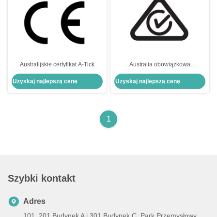
Australijskie certyfikat A-Tick
Australia obowiązkowa
certyfikacja rejestracja RCM, w
Uzyskaj najlepszą cenę
Uzyskaj najlepszą cenę
tym SAA i C-TICK
1
Szybki kontakt
Adres
101, 201 Budynek A i 301 Budynek C, Park Przemysłowy