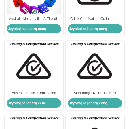
Australijskie certyfikat A-Tick dla
C-tick Certification; Co to jest C-
sprzętu komunikacyjnego
tick Certification?
Uzyskaj najlepszą cenę
Uzyskaj najlepszą cenę
Australia C-Tick Certification
Standardy EN, IEC i CISPR
AS/NZS EMC Testing And
Australijskie certyfikacje C-Tick
Uzyskaj najlepszą cenę
Uzyskaj najlepszą cenę
Certificate
AS/NZS Badania i certyfikaty EMC