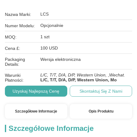
LCS
Nazwa Marki:
Opcjonalnie
Numer Modelu:
1 szt
MOQ:
100 USD
Cena £:
Packaging
Wersja elektroniczna
Details:
L/C, T/T, D/A, D/P, Western Union, ,Wechat.
Warunki
L/C, T/T, D/A, D/P, Western Union, Mo
Płatności:
Uzyskaj Najlepszą Cenę
Skontaktuj Się Z Nami
Szczegółowe Informacje
Opis Produktu
Szczegółowe Informacje