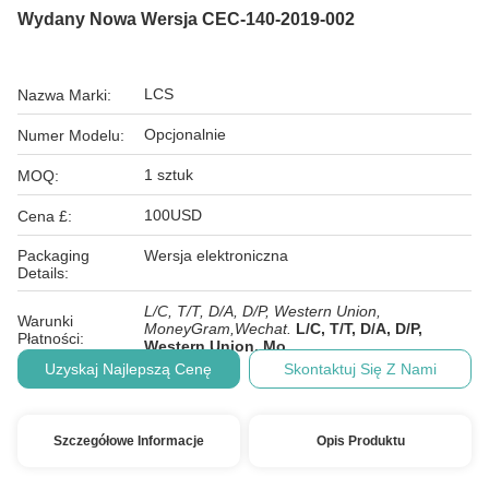
Wydany Nowa Wersja CEC-140-2019-002
LCS
Nazwa Marki:
Opcjonalnie
Numer Modelu:
1 sztuk
MOQ:
100USD
Cena £:
Packaging
Wersja elektroniczna
Details:
L/C, T/T, D/A, D/P, Western Union,
Warunki
MoneyGram,Wechat.
L/C, T/T, D/A, D/P,
Płatności:
Western Union, Mo
Uzyskaj Najlepszą Cenę
Skontaktuj Się Z Nami
Szczegółowe Informacje
Opis Produktu