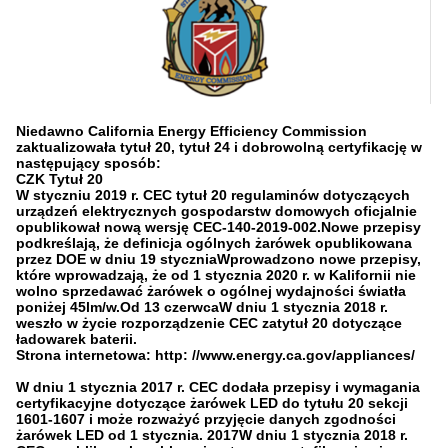
Niedawno California Energy Efficiency Commission
zaktualizowała tytuł 20, tytuł 24 i dobrowolną certyfikację w
następujący sposób:
CZK Tytuł 20
W styczniu 2019 r. CEC tytuł 20 regulaminów dotyczących
urządzeń elektrycznych gospodarstw domowych oficjalnie
opublikował nową wersję CEC-140-2019-002.Nowe przepisy
podkreślają, że definicja ogólnych żarówek opublikowana
przez DOE w dniu 19 styczniaWprowadzono nowe przepisy,
które wprowadzają, że od 1 stycznia 2020 r. w Kalifornii nie
wolno sprzedawać żarówek o ogólnej wydajności światła
poniżej 45lm/w.Od 13 czerwcaW dniu 1 stycznia 2018 r.
weszło w życie rozporządzenie CEC zatytuł 20 dotyczące
ładowarek baterii.
Strona internetowa: http: //www.energy.ca.gov/appliances/
W dniu 1 stycznia 2017 r. CEC dodała przepisy i wymagania
certyfikacyjne dotyczące żarówek LED do tytułu 20 sekcji
1601-1607 i może rozważyć przyjęcie danych zgodności
żarówek LED od 1 stycznia. 2017W dniu 1 stycznia 2018 r.