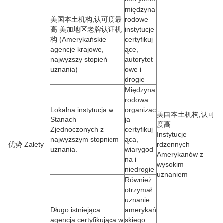
międzyna
美国本土机构,认可度最
rodowe
高 美加地区老牌认证机
instytucje
构 (Amerykańskie
certyfikuj
agencje krajowe,
ące,
najwyższy stopień
autorytet
uznania)
owe i
drogie
Międzyna
rodowa
Lokalna instytucja w
organizac
美国本土机构,认可
Stanach
ja
度高
Zjednoczonych z
certyfikuj
Instytucje
najwyższym stopniem
ąca,
优势 Zalety
rdzennych
uznania.
wiarygod
Amerykanów z
na i
wysokim
niedrogie
uznaniem
Również
otrzymał
uznanie
Długo istniejąca
amerykań
agencja certyfikująca w
skiego