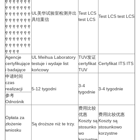
ę ę ę ę ę ę ę
ę ę ę ę ę ę ę
ę ę ę ę ę ę ę
UL美华试验室检测并出
Test LCS
Test LCS test LCS
ę ę ę ę ę ę ę
具结案信
test LCS
ę ę ę ę ę ę ę
ę ę ę ę ę ę ę
ę ę ę ę ę ę ę
ę ę ę ę ę ę ę
ę ę ę ę
Agencje
UL Meihua Laboratory
TUV发证
certyfikujące
testuje i wydaje list
certyfikat
Certyfikat ITS ITS
i badające
końcowy
TUV
申请时间
czas
3-4
realizacji
5-12 tygodni
3-4 tygodnie
tygodnie
参考
Odnośnik
费用比较
优惠
费用比较优惠
Opłata za
Koszty są
Koszty są
złożenie
Są droższe niż te trzy.
stosunko
stosunkowo
wniosku
wo
korzystne
korzystne