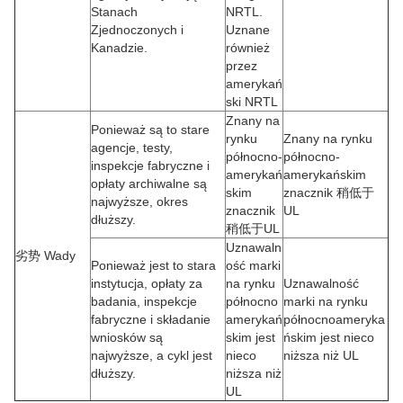
Stanach
NRTL.
Zjednoczonych i
Uznane
Kanadzie.
również
przez
amerykań
ski NRTL
Znany na
Ponieważ są to stare
rynku
Znany na rynku
agencje, testy,
północno-
północno-
inspekcje fabryczne i
amerykań
amerykańskim
opłaty archiwalne są
skim
znacznik 稍低于
najwyższe, okres
znacznik
UL
dłuższy.
稍低于UL
Uznawaln
劣势 Wady
Ponieważ jest to stara
ość marki
instytucja, opłaty za
na rynku
Uznawalność
badania, inspekcje
północno
marki na rynku
fabryczne i składanie
amerykań
północnoameryka
wniosków są
skim jest
ńskim jest nieco
najwyższe, a cykl jest
nieco
niższa niż UL
dłuższy.
niższa niż
UL