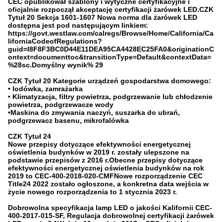
CEC opublikował szablony i wytyczne certyfikacyjne i
oficjalnie rozpoczął akceptację certyfikacji żarówek LED.CZK
Tytuł 20 Sekcja 1601-1607 Nowa norma dla żarówek LED
dostępna jest pod następującym linkiem:
https://govt.westlaw.com/calregs/Browse/Home/California/Ca
liforniaCodeofRegulations?
guid=I8F8F3BC0D44E11DEA95CA4428EC25FA0&originationC
ontext=documenttoc&transitionType=Default&contextData=
%28sc.Domyślny wynik% 29
CZK Tytuł 20 Kategorie urządzeń gospodarstwa domowego:
• lodówka, zamrażarka
• Klimatyzacja, filtry powietrza, podgrzewanie lub chłodzenie
powietrza, podgrzewacze wody
•Maskina do zmywania naczyń, suszarka do ubrań,
podgrzewacz basenu, mikrofalówka
CZK Tytuł 24
Nowe przepisy dotyczące efektywności energetycznej
oświetlenia budynków w 2019 r. zostały ulepszone na
podstawie przepisów z 2016 r.Obecne przepisy dotyczące
efektywności energetycznej oświetlenia budynków na rok
2019 to CEC-400-2018-020-CMFNowe rozporządzenie CEC
Title24 2022 zostało ogłoszone, a konkretna data wejścia w
życie nowego rozporządzenia to 1 stycznia 2023 r.
Dobrowolna specyfikacja lamp LED o jakości Kalifornii CEC-
400-2017-015-SF, Regulacja dobrowolnej certyfikacji żarówek