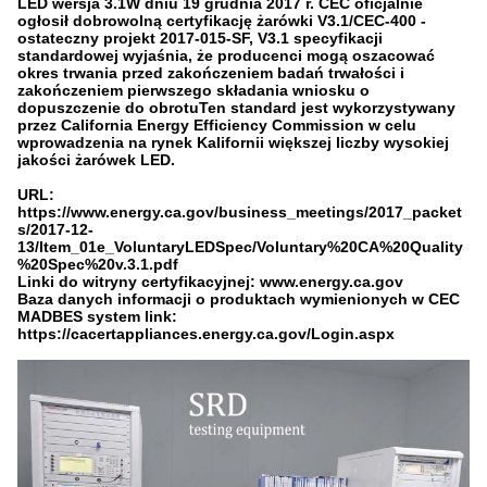
LED wersja 3.1W dniu 19 grudnia 2017 r. CEC oficjalnie
ogłosił dobrowolną certyfikację żarówki V3.1/CEC-400 -
ostateczny projekt 2017-015-SF, V3.1 specyfikacji
standardowej wyjaśnia, że producenci mogą oszacować
okres trwania przed zakończeniem badań trwałości i
zakończeniem pierwszego składania wniosku o
dopuszczenie do obrotuTen standard jest wykorzystywany
przez California Energy Efficiency Commission w celu
wprowadzenia na rynek Kalifornii większej liczby wysokiej
jakości żarówek LED.
URL:
https://www.energy.ca.gov/business_meetings/2017_packet
s/2017-12-
13/Item_01e_VoluntaryLEDSpec/Voluntary%20CA%20Quality
%20Spec%20v.3.1.pdf
Linki do witryny certyfikacyjnej: www.energy.ca.gov
Baza danych informacji o produktach wymienionych w CEC
MADBES system link:
https://cacertappliances.energy.ca.gov/Login.aspx