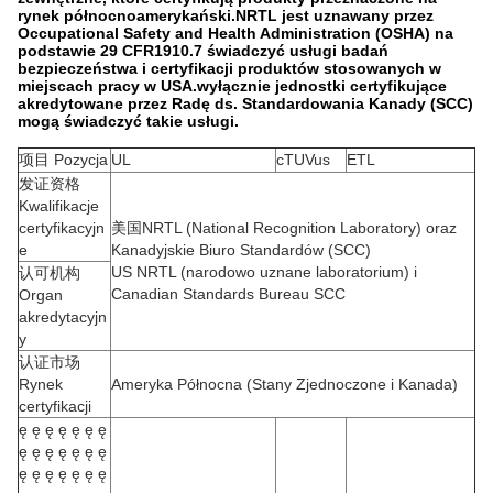
rynek północnoamerykański.NRTL jest uznawany przez
Occupational Safety and Health Administration (OSHA) na
podstawie 29 CFR1910.7 świadczyć usługi badań
bezpieczeństwa i certyfikacji produktów stosowanych w
miejscach pracy w USA.wyłącznie jednostki certyfikujące
akredytowane przez Radę ds. Standardowania Kanady (SCC)
mogą świadczyć takie usługi.
项目 Pozycja
UL
cTUVus
ETL
发证资格
Kwalifikacje
certyfikacyjn
美国NRTL (National Recognition Laboratory) oraz
e
Kanadyjskie Biuro Standardów (SCC)
US NRTL (narodowo uznane laboratorium) i
认可机构
Canadian Standards Bureau SCC
Organ
akredytacyjn
y
认证市场
Rynek
Ameryka Północna (Stany Zjednoczone i Kanada)
certyfikacji
ę ę ę ę ę ę ę
ę ę ę ę ę ę ę
ę ę ę ę ę ę ę