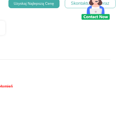
Skontaktuj Się Teraz
Uzyskaj Najlepszą Cenę
płomień