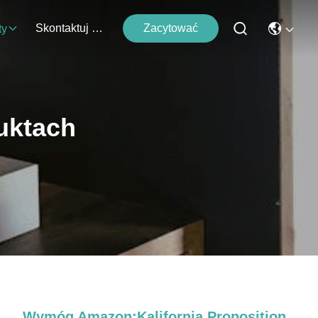
Skontaktuj Się Z Nami
Zacytować
ty
uktach
Wymóg Amazon:Kalifornia Proposition