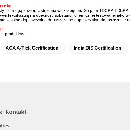
zenia:
kty nie mogą zawierać stężenia większego niż 25 ppm TDCPP, TDBPP, 
 wyniki wskazują na obecność substancji chemicznej testowanej jako 
puszczalne dopuszczalne dopuszczalne dopuszczalne dopuszczalne d
u:
ich produktów
ACA A-Tick Certification
India BIS Certification
ki kontakt
dres