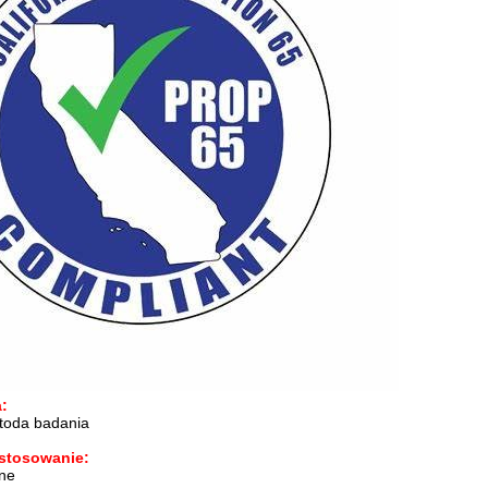
:
toda badania
astosowanie:
ne