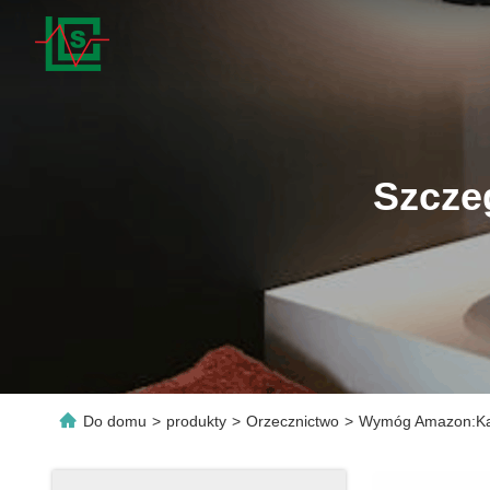
Szcze
Do domu
>
produkty
>
Orzecznictwo
>
Wymóg Amazon:Kali