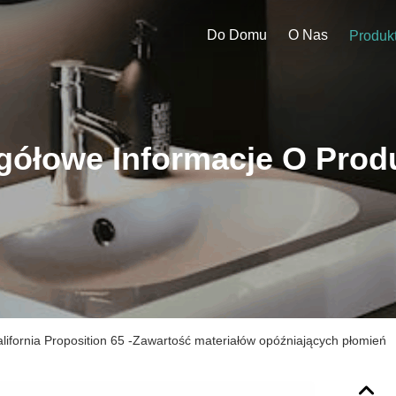
Do Domu
O Nas
Produk
gółowe Informacje O Prod
fornia Proposition 65 -Zawartość materiałów opóźniających płomień