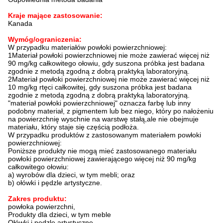
Kraje mające zastosowanie:
Kanada
Wymóg/ograniczenia:
W przypadku materiałów powłoki powierzchniowej:
1Materiał powłoki powierzchniowej nie może zawierać więcej niż
90 mg/kg całkowitego ołowiu, gdy suszona próbka jest badana
zgodnie z metodą zgodną z dobrą praktyką laboratoryjną.
2Materiał powłoki powierzchniowej nie może zawierać więcej niż
10 mg/kg rtęci całkowitej, gdy suszona próbka jest badana
zgodnie z metodą zgodną z dobrą praktyką laboratoryjną.
"materiał powłoki powierzchniowej" oznacza farbę lub inny
podobny materiał, z pigmentem lub bez niego, który po nałożeniu
na powierzchnię wyschnie na warstwę stałą,ale nie obejmuje
materiału, który staje się częścią podłoża.
W przypadku produktów z zastosowanym materiałem powłoki
powierzchniowej:
Poniższe produkty nie mogą mieć zastosowanego materiału
powłoki powierzchniowej zawierającego więcej niż 90 mg/kg
całkowitego ołowiu:
a) wyrobów dla dzieci, w tym mebli; oraz
b) ołówki i pędzle artystyczne.
Zakres produktu:
powłoka powierzchni,
Produkty dla dzieci, w tym meble
Ołówki i pędzle artystyczne