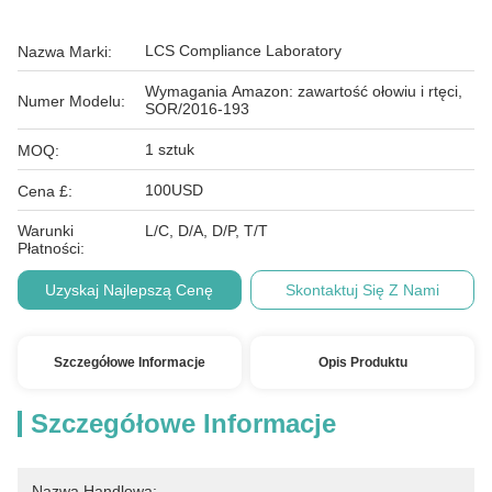
LCS Compliance Laboratory
Nazwa Marki:
Wymagania Amazon: zawartość ołowiu i rtęci,
Numer Modelu:
SOR/2016-193
1 sztuk
MOQ:
100USD
Cena £:
Warunki
L/C, D/A, D/P, T/T
Płatności:
Uzyskaj Najlepszą Cenę
Skontaktuj Się Z Nami
Szczegółowe Informacje
Opis Produktu
Szczegółowe Informacje
Nazwa Handlowa: