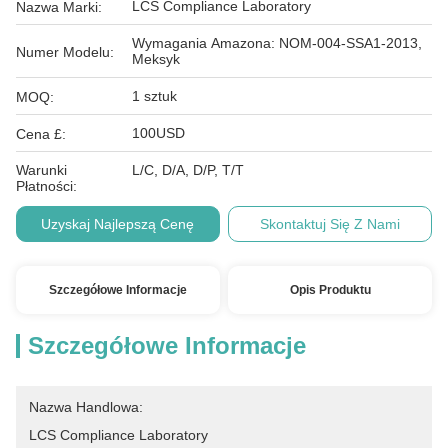
LCS Compliance Laboratory
Nazwa Marki:
Wymagania Amazona: NOM-004-SSA1-2013,
Numer Modelu:
Meksyk
1 sztuk
MOQ:
100USD
Cena £:
Warunki
L/C, D/A, D/P, T/T
Płatności:
Uzyskaj Najlepszą Cenę
Skontaktuj Się Z Nami
Szczegółowe Informacje
Opis Produktu
Szczegółowe Informacje
Nazwa Handlowa:
LCS Compliance Laboratory